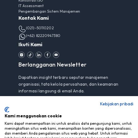
Konsultasi ISO
IT Assessment
Pengembangan Sistem Manajemen
Kontak Kami
(021)-50110202
(+62) 82220947380
Ikuti Kami
Berlangganan Newsletter
Dapatkan insight terbaru seputar manajemen
organisasi, tata kelola perusahaan, dan keamanan
informasi langsung di email Anda.
Kebijakan pribadi
Kami menggunakan cookie
Berlangganan
Kami dapat menempatkan ini untuk analisis data pengunjung kami, untuk
meningkatkan situs web kami, menampilkan konten yang dipersonalisasi,
Dengan berlangganan, Anda menyetujui
Pemberitahuan
dan memberi Anda pengalaman situs web yang hebat. Untuk informasi
Privasi
kami.