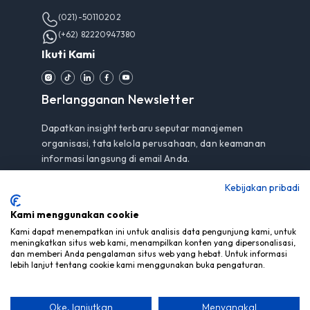
(021)-50110202
(+62) 82220947380
Ikuti Kami
Berlangganan Newsletter
Dapatkan insight terbaru seputar manajemen
organisasi, tata kelola perusahaan, dan keamanan
informasi langsung di email Anda.
Kebijakan pribadi
Kami menggunakan cookie
Berlangganan
Kami dapat menempatkan ini untuk analisis data pengunjung kami, untuk
meningkatkan situs web kami, menampilkan konten yang dipersonalisasi,
Dengan berlangganan, Anda menyetujui
Pemberitahuan
dan memberi Anda pengalaman situs web yang hebat. Untuk informasi
Privasi
kami.
lebih lanjut tentang cookie kami menggunakan buka pengaturan.
Oke, lanjutkan
Menyangkal